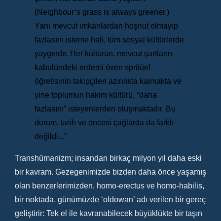
(Neighbour’s grass is always greener.)
Yani mevcut imkanlardan hoşnut olmayıp
fazlasını isteme hali, tüm sosyal kültürlerde
yaygındır. Her kültürün, mevcut şartların
kabulündeki erdemi öven spritüel
öğretisinin takipçileri azınlıkta kalmakta ve
yine toplumun hakim kültürü, “daha
fazlasını” isteyenlerden oluşmaktadır. Bu
durum, tarih ve öncesi çağlarda da farklı
değildi...”
Transhümanizm; insandan birkaç milyon yıl daha eski
bir kavram. Gezegenimizde bizden daha önce yaşamış
olan benzerlerimizden, homo-erectus ve homo-habilis,
bir noktada, günümüzde ‘oldowan’ adı verilen bir gereç
geliştirir: Tek el ile kavranabilecek büyüklükte bir taşın