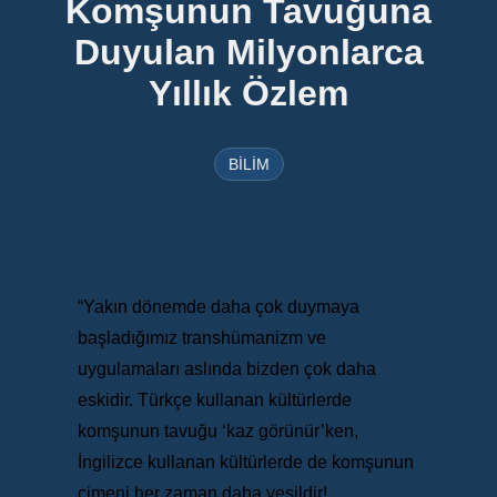
Komşunun Tavuğuna
Duyulan Milyonlarca
Yıllık Özlem
BİLİM
“Yakın dönemde daha çok duymaya
başladığımız transhümanizm ve
uygulamaları aslında bizden çok daha
eskidir. Türkçe kullanan kültürlerde
komşunun tavuğu ‘kaz görünür’ken,
İngilizce kullanan kültürlerde de komşunun
çimeni her zaman daha yeşildir!