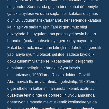
oluşturulur. Sonrasında geçen bir nekahat dönemiyle
çatlaklar iyileşir ve daha sağlam bir kafatası oluşmuş
olur. Bu uygulama tekrarlanarak, her seferinde kafatası
kalınlaşır ve sağlamlaşır. Tabi ki günümüz bilgi
düzeyinde, bu uygulamanın potansiyel beyin hasarı
barındırdığından bahsetmeye gerek duymuyorum.
Fakat bu örnek, insanların bilinçli müdahele ile genetik
yapılarıyla uyumlu olacak şekilde, sadece biyolojik
doku kullanımıyla fiziksel kapasitelerini geliştirmiş
olmalarına belirgin bir örnektir. Aynı işleyiş
mekanizması, 1960’larda Rus tıp doktoru Gavriil
Abramovich Ilizarov tarafından geliştirilip, 1980’lerde
diğer ülkelerin kullanımına sunulan kemik uzatma /
düzeltme tekniğinde de görülebilir. Uygulamasında;
operasyon sırasında mevcut kemik kesilmekte ya da
kırılmakta ve eklenen mekanik bir gereç yardımıyla