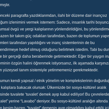
mıştır.
önceki paragrafta yazdıklarımdan, ilahi bir düzene dair inançsız
ğum izlenimini vermek istemem: Sadece, insanlık tarihi boyunc
umsal övgü ve yergi kalıplarının yönlendirildiğini, bu yönlendir
azen bir takım güç odakları tarafından, bazen de toplumun yapı
imleri tarafından yapıldığını ve inanç sistemlerinin de bu
endirmeye hedef olmuş olduğunu belirtmek istedim. Tabi bu du
e bir gerçeği daha beraberinde getirmektedir: Eğer bir yaygın i
eminin özgün halini öğrenmek istiyorsanız, ilk aşamada karşınız
an yüzeysel tanım sistemiyle yetinmemeniz gerekmektedir.
umun kendi yapısal / etnik yönelim ve komplekslerinin doğurdu
 kalıplara bakacak olursak: Ülkemizde bir sosyo-kültürel aralık
isinde tuvalete ‘tuvalet’ demek ayıp kabul ediliyor! Bu çevrelerd
alet” yerine “Lavabo” deniyor. Bu sosyo-kültürel aralığın altında
n kesim bazen, “tuvalet” demenin ayıp olmadığını kabul ettiği iç