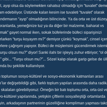
l, ayıp olsa da söylemekten rahatsız olmadığı için “tuvalet” dem
m edebiliyor. Üstünde kalan kesim ise tuvaleti “tuvalet” olarak
ndırmanın “ayıp” olmadığının bilincinde. Ya da orta ve üst düze
oranlarda, yemeğinize tuz ya da diğer bir malzeme, baharat vs
mak” gayet normal iken, sokak büfelerinde büfeci siparişinizi
rlarken “turşu koyayım mı?” demiyor çünkü “koymak”, cinsel içeri
rlere çağrışım yapıyor. Büfeci de müşterisini gücendirmek istem
turşu olsun mu?” diyor! Sanki ilahi bir işleyiş zuhur ettiriyor; “ol 
” gibi... “Turşu olsun mu?”... Sözel kalıp olarak garip gelse de ü
nda bu şekilde kullanılıyor.
 toplumun sosyo-kültürel ve sosyo-ekonomik katmanları arası
p’lar değişebildiği gibi, farklı toplum yapıları arasında daha radik
 skalaları görebiliyoruz: Örneğin bir batı toplumu orta, orta-üst v
o-kültürel yapılarında, yetişkin çiftlerin sosyalleştiği ortamlarda
yin, arkadaşının partnerinin güzelliğine kompliman yapması takd