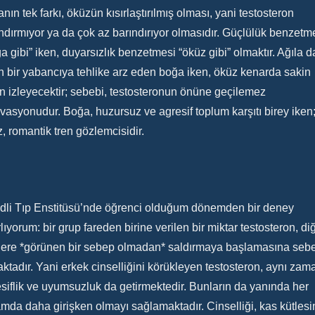
nın tek farkı, öküzün kısırlaştırılmış olması, yani testosteron
ndırmıyor ya da çok az barındırıyor olmasıdır. Güçlülük benzetm
a gibi” iken, duyarsızlık benzetmesi “öküz gibi” olmaktır. Ağıla d
n bir yabancıya tehlike arz eden boğa iken, öküz kenarda sakin
n izleyecektir; sebebi, testosteronun önüne geçilemez
vasyonudur. Boğa, huzursuz ve agresif toplum karşıtı birey iken
, romantik tren gözlemcisidir.
dli Tıp Enstitüsü’nde öğrenci olduğum dönemden bir deney
rlıyorum: bir grup fareden birine verilen bir miktar testosteron, di
elere *görünen bir sebep olmadan* saldırmaya başlamasına seb
ktadır. Yani erkek cinselliğini körükleyen testosteron, aynı za
siflik ve uyumsuzluk da getirmektedir. Bunların da yanında her
mda daha girişken olmayı sağlamaktadır. Cinselliği, kas kütlesin