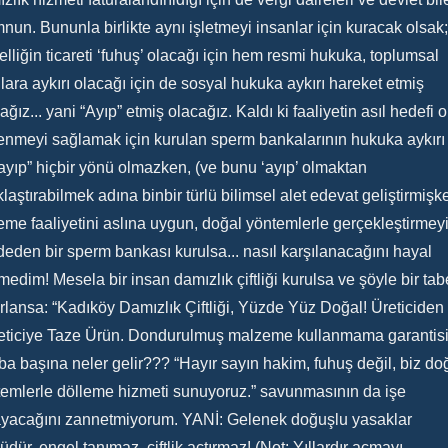
un. Bununla birlikte aynı işletmeyi insanlar için kuracak olsak;
elliğin ticareti ‘fuhuş’ olacağı için hem resmi hukuka, toplumsal
lara aykırı olacağı için de sosyal hukuka aykırı hareket etmiş
ağız... yani “Ayıp” etmiş olacağız. Kaldı ki faaliyetin asıl hedefi 
enmeyi sağlamak için kurulan sperm bankalarının hukuka aykırı
ayıp” hiçbir yönü olmazken, (ve bunu ‘ayıp’ olmaktan
laştırabilmek adına binbir türlü bilimsel alet edevat geliştirmişk
eme faaliyetini aslına uygun, doğal yöntemlerle gerçekleştirmey
eden bir sperm bankası kurulsa... nasıl karşılanacağını hayal
edim! Mesela bir insan damızlık çiftliği kurulsa ve şöyle bir tab
rlansa: “Kadıköy Damızlık Çiftliği, Yüzde Yüz Doğal! Üreticiden
eticiye Taze Ürün. Dondurulmuş malzeme kullanmama garantisi
a başına neler gelir??? “Hayır sayın hakim, fuhuş değil, biz do
emlerle dölleme hizmeti sunuyoruz.” savunmasının da işe
ayacağını zannetmiyorum. YANİ: Gelenek doğuşlu yasaklar
üdür, engel tanımaz, çiftlik açtırmaz! (Not: Yıllardır açmayı