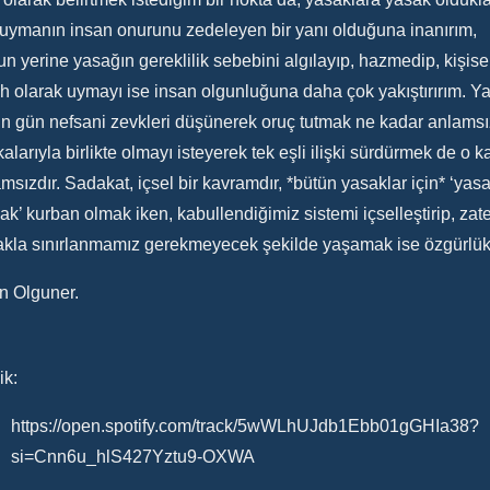
 uymanın insan onurunu zedeleyen bir yanı olduğuna inanırım,
n yerine yasağın gereklilik sebebini algılayıp, hazmedip, kişise
ih olarak uymayı ise insan olgunluğuna daha çok yakıştırırım. Ya
n gün nefsani zevkleri düşünerek oruç tutmak ne kadar anlamsı
alarıyla birlikte olmayı isteyerek tek eşli ilişki sürdürmek de o k
msızdır. Sadakat, içsel bir kavramdır, *bütün yasaklar için* ‘yas
k’ kurban olmak iken, kabullendiğimiz sistemi içselleştirip, zat
akla sınırlanmamız gerekmeyecek şekilde yaşamak ise özgürlük
n Olguner.
ik:
https://open.spotify.com/track/5wWLhUJdb1Ebb01gGHIa38?
si=Cnn6u_hlS427Yztu9-OXWA