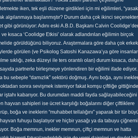
etmekte iken, tek eşli düzene girdikleri için mi eğilimleri, “yasak
ak algılanmaya başlanmıştır? Durum daha çok ikinci seçenekte
et gibi görünüyor: Adını eski A.B.D. Başkanı Calvin Coolidge’de
 ve kısaca ‘Coolidge Etkisi’ olarak adlandırılan eğilimin birçok
lide görüldüğünü biliyoruz. Araştırmalara göre daha çok erkek
ylerde görülen (ve Psikolog Satoshi Kanazawa’ya göre insanla
lme sıklığı, zeka düzeyi ile ters orantılı olan) durum kısaca, dah
sayıda partnerle birleşmeye yönlendiren bir eğilimi ifade ediyor.
a bu sebeple “damızlık” sektörü doğmuş. Aynı boğa, aynı inekle
noktadan sonra sevişmek istemiyor fakat komşu çiftliğe gittiğind
ar iştahı kabarıyor. Bu durumdan maddi fayda sağlayabileceğini
n hayvan sahipleri ise ücret karşılığı boğalarını diğer çiftliklere
rüp, boğa ve ineklerin “muhabbet tellalığını” yaparak bir tür büy
hayvan fuhuşu başlatıyor ve hiçbir yasağı ya da tabuyu çiğnemi
uyor. Boğa memnun, inekler memnun, çiftçi memnun ve hatta
zlık hizmeti faturalandırıldığı için de vergi daireleri ve devlet bil