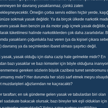
lenmeyen bir davranış yasaklanmaz, çünkü zaten
ekleşmeyecektir. Örneğin çorba servis edilen hiçbir yerde, kaşığ
nüze sokmak yasak değildir. Ya da birçok ülkede narkotik mad
anımı yasak iken benzin ya da motor yağı içmek yasak değildir,
larak tüketilmesi halinde narkotiklerden çok daha zararlıdırlar. 
mda yasakların çoğunlukla haz veren (ya da kişisel çıkara seb
) davranış ya da seçimlerden ibaret olması şaşırtıcı değil.
 yasak, yasak olduğu için daha cazip hale gelmekte midir? En
dan bazı yasaklar ve bazı kimseler için böyle olduğuna inanıyo
enmemesi gereken sözlerin büyük cazibesi turret sendromunu (
urmamış mıdır? Her durumda her sözü sarf etmek meşru olsaydı
et muzdaripleri ağızlarından ne kaçıracaktı?
r taraftan; en sık gündeme gelen yasak ve tabulardan biri olan
el sadakate bakacak olursak; bazı bireyler tek eşli oldukları için
lı partnerler aramaktadır? Yoksa zaten partner çeşitliliğine