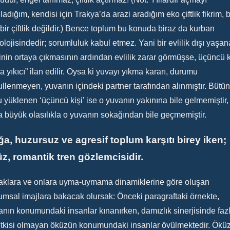
ladığım, kendisi için Trakya’da arazi aradığım eko çiftlik fikrim, 
 bir çiftlik değildir.) Bence toplum bu konuda biraz da kurban
olojisindedir; sorumluluk kabul etmez. Yani bir evlilik dışı yaşa
kinin ortaya çıkmasının ardından evlilik zarar görmüşse, üçüncü k
a yıkıcı” ilan edilir. Oysa ki yuvayı yıkma kararı, durumu
llenmeyen, yuvanın içindeki partner tarafından alınmıştır. Bütün
 yüklenen ‘üçüncü kişi’ ise o yuvanın yakınına bile gelmemiştir,
a büyük olasılıkla o yuvanın sokağından bile geçmemiştir.
a, huzursuz ve agresif toplum karşıtı birey iken;
z, romantik tren gözlemcisidir.
aklara ve onlara uyma-uymama dinamiklerine göre oluşan
umsal imajlara bakacak olursak: Önceki paragraftaki örnekte,
nın konumundaki insanlar kınanırken, damızlık sinerjisinde faz
etkisi olmayan öküzün konumundaki insanlar övülmektedir. Ökü