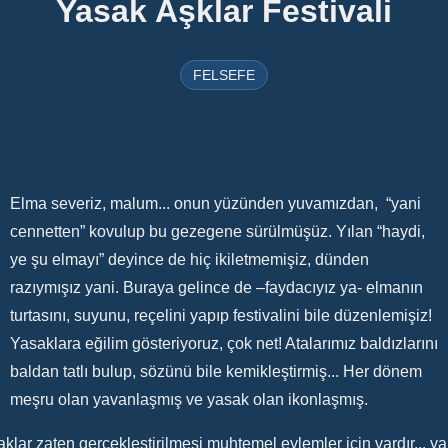
Yasak Aşklar Festivali
FELSEFE
Elma severiz, malum... onun yüzünden yuvamızdan, “yani
cennetten” kovulup bu gezegene sürülmüşüz. Yılan “haydi,
ye şu elmayı” deyince de hiç ikiletmemişiz, dünden
razıymışız yani. Buraya gelince de –faydacıyız ya- elmanın
turtasını, suyunu, reçelini yapıp festivalini bile düzenlemişiz!
Yasaklara eğilim gösteriyoruz, çok net! Atalarımız baldızlarını
baldan tatlı bulup, sözünü bile kemikleştirmiş... Her dönem
meşru olan yavanlaşmış ve yasak olan ikonlaşmış.
klar zaten gerçekleştirilmesi muhtemel eylemler için vardır... ya