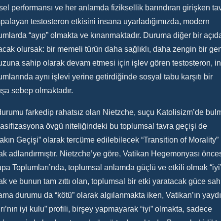
ksel performansı ve her anlamda fiziksellik barındıran girişken tav
alayan testosteron etkisini insana uyarladığımızda, modern
umlarda “ayıp” olmakta ve kınanmaktadır. Duruma diğer bir açıd
cak olursak: bir memeli türün daha sağlıklı, daha zengin bir ge
zuna sahip olarak devam etmesi için işlev gören testosteron, i
umlarında aynı işlevi yerine getirdiğinde sosyal tabu karşıtı bir
şa sebep olmaktadır.
urumu farkedip rahatsız olan Nietzche, suçu Katolisizm’de bul
asifizasyona övgü niteliğindeki bu toplumsal tavra geçişi de
akın Geçişi” olarak tercüme edilebilecek “Transition of Morality”
ak adlandırmıştır. Nietzche’ye göre, Vatikan Hegemonyası önce
pa Toplumları’nda, toplumsal anlamda güçlü ve etkili olmak “iyi
ak ve bunun tam zıttı olan, toplumsal bir etki yaratacak güce sah
ma durumu da “kötü” olarak algılanmakta iken, Vatikan’ın yaydı
rı’nın iyi kulu” profili, birşey yapmayarak “iyi” olmakta, sadece