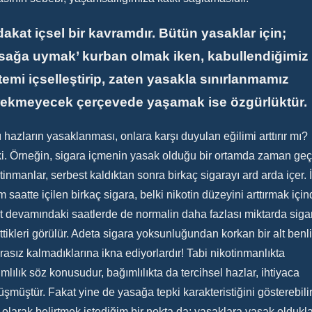
akat içsel bir kavramdır. Bütün yasaklar için;
sağa uymak’ kurban olmak iken, kabullendiğimiz
temi içselleştirip, zaten yasakla sınırlanmamız
rekmeyecek çerçevede yaşamak ise özgürlüktür.
 hazların yasaklanması, onlara karşı duyulan eğilimi arttırır mı?
i. Örneğin, sigara içmenin yasak olduğu bir ortamda zaman geç
tinmanlar, serbest kaldıktan sonra birkaç sigarayı ard arda içer. İ
m saatte içilen birkaç sigara, belki nikotin düzeyini arttırmak için
t devamındaki saatlerde de normalin daha fazlası miktarda siga
ttikleri görülür. Adeta sigara yoksunluğundan korkan bir alt benli
rasız kalmadıklarına ikna ediyorlardır! Tabi nikotinmanlıkta
mlılık söz konusudur, bağımlılıkta da tercihsel hazlar, ihtiyaca
şmüştür. Fakat yine de yasağa tepki karakteristiğini gösterebilir
olarak belirtmek istediğim bir nokta da; yasaklara yasak oldukla