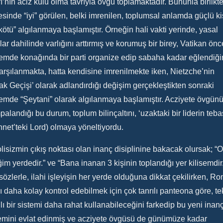
ı’nın aciz kulu olma tavrıyla övgü toplamaktadır. Bununla birlikt
sinde “iyi” görülen, belki imrenilen, toplumsal anlamda güçlü ki
kötü” algılanmaya başlamıştır. Örneğin hali vakti yerinde, yasal
rlar dahilinde varlığını arttırmış ve korumuş bir birey, Vatikan önc
mde konağında bir parti organize edip sabaha kadar eğlendiğ
karşılanmakta, hatta kendisine imrenilmekte iken, Nietzche’nin
ak Geçişi’ olarak adlandırdığı değişim gerçekleştikten sonraki
mde “Şeytani” olarak algılanmaya başlamıştır. Acziyete övgün
alandığı bu durum, toplum bilinçaltını, ‘uzaktaki bir liderin tebas
net’teki Lord) olmaya yöneltiyordu.
lisizmin çıkış noktası olan inanç disiplinine bakacak olursak; “O
iğim yerdedir.” ve “Bana inanan 3 kişinin toplandığı yer kilisemdir
sözlerle, ilahi işleyişin her yerde olduğuna dikkat çekilirken, R
ı daha kolay kontrol edebilmek için çok tanrılı panteona göre, te
ılı bir sistemi daha rahat kullanabileceğini farkedip bu yeni inan
emini evlat edinmiş ve acziyete övgüsü de günümüze kadar